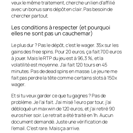
veux le même traitement, cherche un lien d’affilié
avec un bonus sans dépôt en clair. Pas besoin de
chercher partout.
Les conditions à respecter (et pourquoi
elles ne sont pas un cauchemar)
Le plus dur ? Pas le dépôt, c’est le wager. 35x sur les
gains des free spins. Pour 20 euros, ça fait 700 euros
à jouer. Mais le RTP du jeu est à 96,3 %, et la
volatilité est moyenne. J’ai fait 120 tours en 45
minutes. Pas de dead spins en masse. Le jeu ne me
fait pas perdre la tête comme certains slots à 150x
wager.
Et si tu veux garder ce que tu gagnes ? Pas de
problème. Je l’ai fait. J’ai misé 1 euro par tour, j’ai
débloqué un max win de 120 euros, et j’ai retiré 90
euros hier soir. Le retrait a été traité en 1h. Aucun
document demandé. Juste une vérification de
l’email. C’est rare. Mais ça arrive.