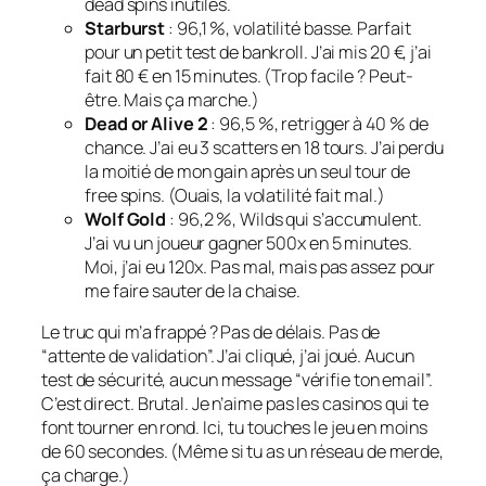
dead spins inutiles.
Starburst
: 96,1 %, volatilité basse. Parfait
pour un petit test de bankroll. J’ai mis 20 €, j’ai
fait 80 € en 15 minutes. (Trop facile ? Peut-
être. Mais ça marche.)
Dead or Alive 2
: 96,5 %, retrigger à 40 % de
chance. J’ai eu 3 scatters en 18 tours. J’ai perdu
la moitié de mon gain après un seul tour de
free spins. (Ouais, la volatilité fait mal.)
Wolf Gold
: 96,2 %, Wilds qui s’accumulent.
J’ai vu un joueur gagner 500x en 5 minutes.
Moi, j’ai eu 120x. Pas mal, mais pas assez pour
me faire sauter de la chaise.
Le truc qui m’a frappé ? Pas de délais. Pas de
“attente de validation”. J’ai cliqué, j’ai joué. Aucun
test de sécurité, aucun message “vérifie ton email”.
C’est direct. Brutal. Je n’aime pas les casinos qui te
font tourner en rond. Ici, tu touches le jeu en moins
de 60 secondes. (Même si tu as un réseau de merde,
ça charge.)