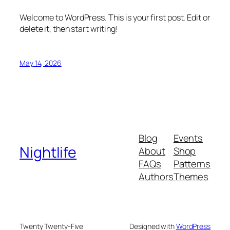
Welcome to WordPress. This is your first post. Edit or
delete it, then start writing!
May 14, 2026
Blog
Events
Nightlife
About
Shop
FAQs
Patterns
Authors
Themes
Twenty Twenty-Five
Designed with
WordPress