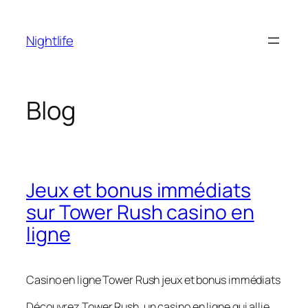
Skip
to
Nightlife
content
Blog
Jeux et bonus immédiats
sur Tower Rush casino en
ligne
Casino en ligne Tower Rush jeux et bonus immédiats
Découvrez Tower Rush, un casino en ligne qui allie