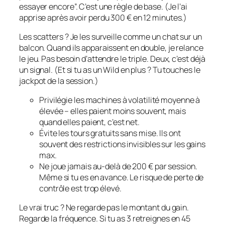
essayer encore”. C’est une règle de base. (Je l’ai
apprise après avoir perdu 300 € en 12 minutes.)
Les scatters ? Je les surveille comme un chat sur un
balcon. Quand ils apparaissent en double, je relance
le jeu. Pas besoin d’attendre le triple. Deux, c’est déjà
un signal. (Et si tu as un Wild en plus ? Tu touches le
jackpot de la session.)
Privilégie les machines à volatilité moyenne à
élevée – elles paient moins souvent, mais
quand elles paient, c’est net.
Évite les tours gratuits sans mise. Ils ont
souvent des restrictions invisibles sur les gains
max.
Ne joue jamais au-delà de 200 € par session.
Même si tu es en avance. Le risque de perte de
contrôle est trop élevé.
Le vrai truc ? Ne regarde pas le montant du gain.
Regarde la fréquence. Si tu as 3 retreignes en 45