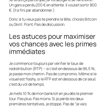
Un gars a perdu 200 € en attente. Il voulait sortir 800
€. (Il a fini par abandonner.)
Donc si tu veux pas te prendre la tête, choisis Bitcoin
ou Skrill. Point. Pas de discussion.
Les astuces pour maximiser
vos chances avec les primes
immédiates
Je commence toujours par vérifier le taux de
redistribution (RTP) – si c’est en dessous de 96,5 %,
je passe mon chemin. Pas de compromis. Même si le
visuel est flashy, si le RTP est en dessous de ce seuil,
c’est du vol de temps.
Je mets 10 % de mon bankroll en jeu dès le premier
tour. Pas plus. Pas moins. Si je perds les deux
premières tentatives, je stoppe. Pas de “je vais