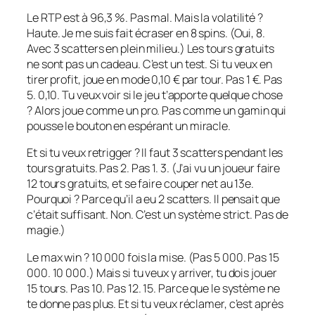
Le RTP est à 96,3 %. Pas mal. Mais la volatilité ?
Haute. Je me suis fait écraser en 8 spins. (Oui, 8.
Avec 3 scatters en plein milieu.) Les tours gratuits
ne sont pas un cadeau. C’est un test. Si tu veux en
tirer profit, joue en mode 0,10 € par tour. Pas 1 €. Pas
5. 0,10. Tu veux voir si le jeu t’apporte quelque chose
? Alors joue comme un pro. Pas comme un gamin qui
pousse le bouton en espérant un miracle.
Et si tu veux retrigger ? Il faut 3 scatters pendant les
tours gratuits. Pas 2. Pas 1. 3. (J’ai vu un joueur faire
12 tours gratuits, et se faire couper net au 13e.
Pourquoi ? Parce qu’il a eu 2 scatters. Il pensait que
c’était suffisant. Non. C’est un système strict. Pas de
magie.)
Le max win ? 10 000 fois la mise. (Pas 5 000. Pas 15
000. 10 000.) Mais si tu veux y arriver, tu dois jouer
15 tours. Pas 10. Pas 12. 15. Parce que le système ne
te donne pas plus. Et si tu veux réclamer, c’est après