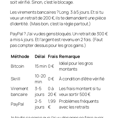
soit vérifié. Sinon, c’est le blocage.
Les virements bancaires ? Long. 3 à 5 jours. Et si tu
veux un retrait de 200 €, ils te demandent une pièce
d’identité. (Mais bon, c’est la règle partout.)
PayPal ? J’ai vu des gens bloqués. Un retrait de 300 €
a mis 4 jours. Et l’argent est revenu en 2 fois. (Faut
pas compter dessus pour les gros gains.)
Méthode
Délai
Frais
Remarque
Idéal pour les gros
Bitcoin
15 min
0 €
montants
10-20
Skrill
0 €
À condition d’être vérifié
min
Virement
3-5
0 à
Les frais montent si tu
bancaire
jours
20 €
veux sortir 500 €
2-5
1,99
Problèmes fréquents
PayPal
jours
€
avec les retraits
Je te dis ça parce que j’ai vu des gens se faire avoir.