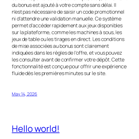
du bonus est ajouté à votre compte sans délai. Il
n’est pas nécessaire de saisir un code promotionnel
ni d’attendre une validation manuelle. Ce système
permet d’accéder rapidement aux jeux disponibles
sur la plateforme, comme les machines à sous, les
jeux de table ou les tirages en direct. Les conditions
de mise associées au bonus sont clairement
indiquées dans les règles de l’offre, et vous pouvez
les consulter avant de confirmer votre dépôt. Cette
fonctionnalité est conçue pour offrir une expérience
fluide dès les premières minutes sur le site.
May 14, 2026
Hello world!