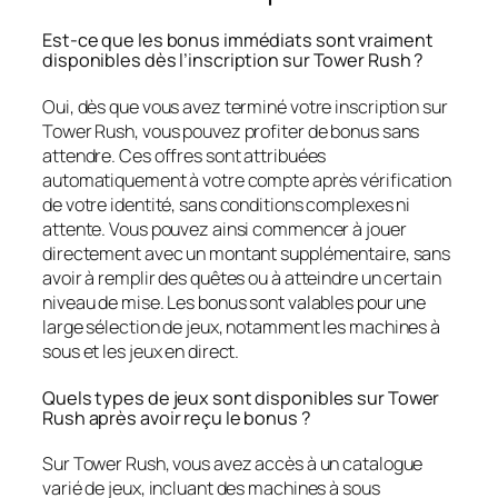
Est-ce que les bonus immédiats sont vraiment
disponibles dès l’inscription sur Tower Rush ?
Oui, dès que vous avez terminé votre inscription sur
Tower Rush, vous pouvez profiter de bonus sans
attendre. Ces offres sont attribuées
automatiquement à votre compte après vérification
de votre identité, sans conditions complexes ni
attente. Vous pouvez ainsi commencer à jouer
directement avec un montant supplémentaire, sans
avoir à remplir des quêtes ou à atteindre un certain
niveau de mise. Les bonus sont valables pour une
large sélection de jeux, notamment les machines à
sous et les jeux en direct.
Quels types de jeux sont disponibles sur Tower
Rush après avoir reçu le bonus ?
Sur Tower Rush, vous avez accès à un catalogue
varié de jeux, incluant des machines à sous