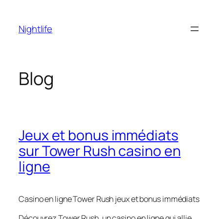
Skip
to
Nightlife
content
Blog
Jeux et bonus immédiats
sur Tower Rush casino en
ligne
Casino en ligne Tower Rush jeux et bonus immédiats
Découvrez Tower Rush, un casino en ligne qui allie