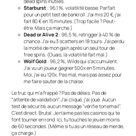
dead spins inutiles.
Starburst
: 96,1 %, volatilité basse. Parfait
pour un petit test de bankroll. J’ai mis 20 €, j’ai
fait 80 € en 15 minutes. (Trop facile ? Peut-
être. Mais ça marche.)
Dead or Alive 2
: 96,5 %, retrigger à 40 % de
chance. J’ai eu 3 scatters en 18 tours. J’ai perdu
la moitié de mon gain après un seul tour de
free spins. (Ouais, la volatilité fait mal.)
Wolf Gold
: 96,2 %, Wilds qui s’accumulent.
J’ai vu un joueur gagner 500x en 5 minutes.
Moi, j’ai eu 120x. Pas mal, mais pas assez pour
me faire sauter de la chaise.
Le truc qui m’a frappé ? Pas de délais. Pas de
“attente de validation”. J’ai cliqué, j’ai joué. Aucun
test de sécurité, aucun message “vérifie ton email”.
C’est direct. Brutal. Je n’aime pas les casinos qui te
font tourner en rond. Ici, tu touches le jeu en moins
de 60 secondes. (Même si tu as un réseau de merde,
ça charge.)