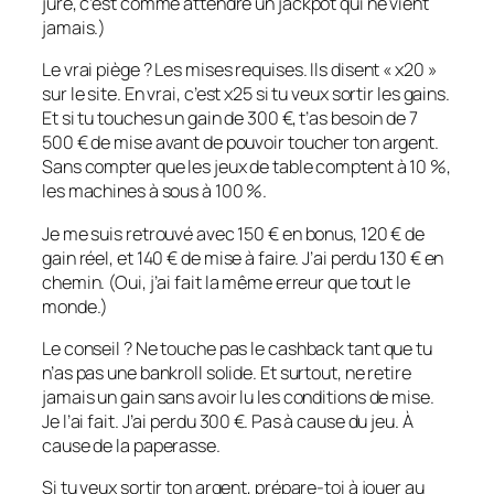
jure, c’est comme attendre un jackpot qui ne vient
jamais.)
Le vrai piège ? Les mises requises. Ils disent « x20 »
sur le site. En vrai, c’est x25 si tu veux sortir les gains.
Et si tu touches un gain de 300 €, t’as besoin de 7
500 € de mise avant de pouvoir toucher ton argent.
Sans compter que les jeux de table comptent à 10 %,
les machines à sous à 100 %.
Je me suis retrouvé avec 150 € en bonus, 120 € de
gain réel, et 140 € de mise à faire. J’ai perdu 130 € en
chemin. (Oui, j’ai fait la même erreur que tout le
monde.)
Le conseil ? Ne touche pas le cashback tant que tu
n’as pas une bankroll solide. Et surtout, ne retire
jamais un gain sans avoir lu les conditions de mise.
Je l’ai fait. J’ai perdu 300 €. Pas à cause du jeu. À
cause de la paperasse.
Si tu veux sortir ton argent, prépare-toi à jouer au