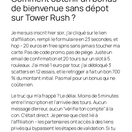
de bienvenue sans dépot
sur Tower Rush ?
Je me suis inscrit hier soir, j’ai cliqué sur le lien
d’affiliation, rempli le formulaire en 23 secondes, et
hop – 20 euros en free spins sans jamais toucher ma
carte. Pas de code promo, pas de piège. Juste un
email de confirmation et 20 tours sur un slot à 5
rouleaux. J’ai misé 1 euro par tour, j’ai débloqué 3
scatters en 12 essais, et le retrigger a fait un bon 700
% du montant initial. Pas mal pour un bonus qui ne
coûte rien.
Le truc qui m’a frappé ? Le délai. Moins de 5 minutes
entre l’inscription et l’arrivée des tours. Aucun
message d’erreur, aucun “vérifie ton compte” à la
con. C’était direct. Je pense que c’est lié à
l’affiliation – les partenaires ont accès à des liens
privés qui bypassent les étapes de validation. Si tu