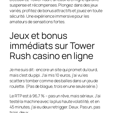
suspense et récompenses. Plongez dans des jeux
variés, profitez de bonus attractifs et jouez en toute
sécurité. Une expérience immersive pour les
amateurs de sensations fortes.
Jeux et bonus
immédiats sur Tower
Rush casino en ligne
Je me suis dit : encore un site qui promet du lourd,
mais c’est du pipi. J’ai mis 10 euros, j’ai vu les
scatters tomber comme des balles dans un jeu de
roulette. (Pas de blague, trois en une seule série.)
Le RTP est à 96,7 % – pas un rêve, mais sérieux. J’ai
testé la machine avec la plus haute volatilité, et en
45 minutes, j’ai eu deux retrigger. Deux. Pas un, pas
trois, deux.