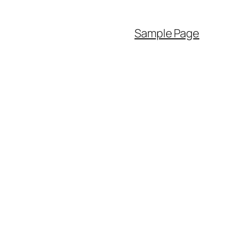
Sample Page