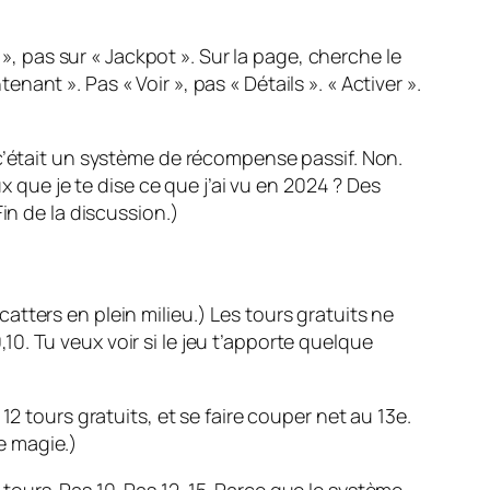
 », pas sur « Jackpot ». Sur la page, cherche le
enant ». Pas « Voir », pas « Détails ». « Activer ».
 c’était un système de récompense passif. Non.
veux que je te dise ce que j’ai vu en 2024 ? Des
in de la discussion.)
scatters en plein milieu.) Les tours gratuits ne
,10. Tu veux voir si le jeu t’apporte quelque
e 12 tours gratuits, et se faire couper net au 13e.
de magie.)
5 tours. Pas 10. Pas 12. 15. Parce que le système