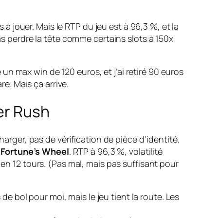
s à jouer. Mais le RTP du jeu est à 96,3 %, et la
pas perdre la tête comme certains slots à 150x
é un max win de 120 euros, et j’ai retiré 90 euros
re. Mais ça arrive.
er Rush
lécharger, pas de vérification de pièce d’identité.
:
Fortune’s Wheel
. RTP à 96,3 %, volatilité
 en 12 tours. (Pas mal, mais pas suffisant pour
de bol pour moi, mais le jeu tient la route. Les