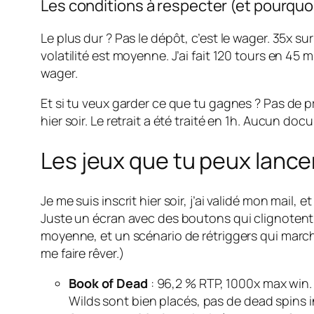
Les conditions à respecter (et pourquo
Le plus dur ? Pas le dépôt, c’est le wager. 35x sur
volatilité est moyenne. J’ai fait 120 tours en 45
wager.
Et si tu veux garder ce que tu gagnes ? Pas de prob
hier soir. Le retrait a été traité en 1h. Aucun do
Les jeux que tu peux lance
Je me suis inscrit hier soir, j’ai validé mon mail, e
Juste un écran avec des boutons qui clignotent. J
moyenne, et un scénario de rétriggers qui marche 
me faire rêver.)
Book of Dead
: 96,2 % RTP, 1000x max win. J
Wilds sont bien placés, pas de dead spins i