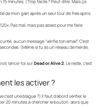
€ en 15 minutes. (Trop facile ? Peut-être. Mais ça
itié de mon gain après un seul tour de free spins.
 120x. Pas mal, mais pas assez pour me faire
sécurité, aucun message “vérifie ton email”. C’est
 60 secondes. (Même si tu as un réseau de merde,
roll, lance-toi sur
Dead or Alive 2
. Le reste, c’est
ent les activer ?
c’est une blague ?) Il faut d’abord vérifier le
anter 20 minutes à chercher le bouton, alors que