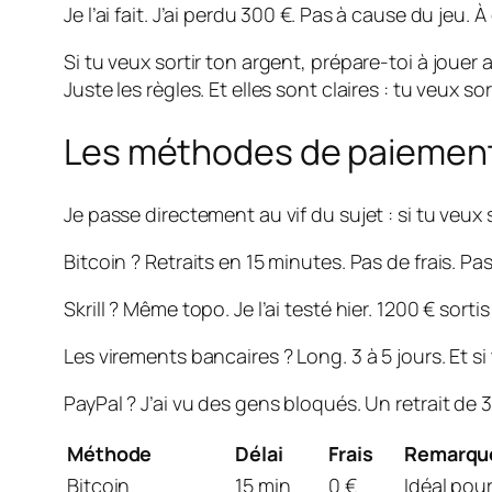
Je l’ai fait. J’ai perdu 300 €. Pas à cause du jeu.
Si tu veux sortir ton argent, prépare-toi à jouer 
Juste les règles. Et elles sont claires : tu veux so
Les méthodes de paiement 
Je passe directement au vif du sujet : si tu veux 
Bitcoin ? Retraits en 15 minutes. Pas de frais. Pas 
Skrill ? Même topo. Je l’ai testé hier. 1200 € sorti
Les virements bancaires ? Long. 3 à 5 jours. Et si
PayPal ? J’ai vu des gens bloqués. Un retrait de 
Méthode
Délai
Frais
Remarqu
Bitcoin
15 min
0 €
Idéal pou