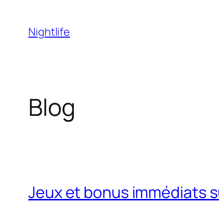
Skip
to
Nightlife
content
Blog
Jeux et bonus immédiats s