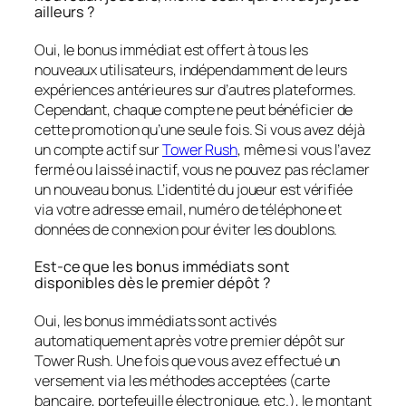
ailleurs ?
Oui, le bonus immédiat est offert à tous les
nouveaux utilisateurs, indépendamment de leurs
expériences antérieures sur d’autres plateformes.
Cependant, chaque compte ne peut bénéficier de
cette promotion qu’une seule fois. Si vous avez déjà
un compte actif sur
Tower Rush
, même si vous l’avez
fermé ou laissé inactif, vous ne pouvez pas réclamer
un nouveau bonus. L’identité du joueur est vérifiée
via votre adresse email, numéro de téléphone et
données de connexion pour éviter les doublons.
Est-ce que les bonus immédiats sont
disponibles dès le premier dépôt ?
Oui, les bonus immédiats sont activés
automatiquement après votre premier dépôt sur
Tower Rush. Une fois que vous avez effectué un
versement via les méthodes acceptées (carte
bancaire, portefeuille électronique, etc.), le montant