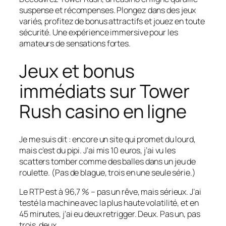
suspense et récompenses. Plongez dans des jeux
variés, profitez de bonus attractifs et jouez en toute
sécurité. Une expérience immersive pour les
amateurs de sensations fortes.
Jeux et bonus
immédiats sur Tower
Rush casino en ligne
Je me suis dit : encore un site qui promet du lourd,
mais c’est du pipi. J’ai mis 10 euros, j’ai vu les
scatters tomber comme des balles dans un jeu de
roulette. (Pas de blague, trois en une seule série.)
Le RTP est à 96,7 % – pas un rêve, mais sérieux. J’ai
testé la machine avec la plus haute volatilité, et en
45 minutes, j’ai eu deux retrigger. Deux. Pas un, pas
trois, deux.