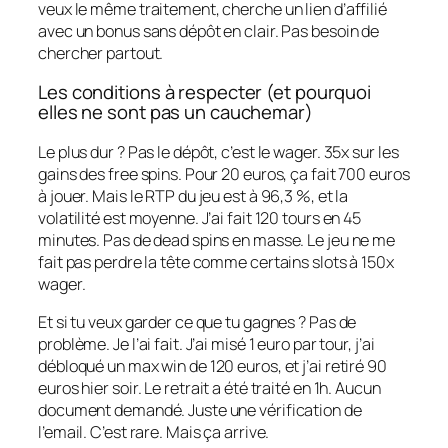
veux le même traitement, cherche un lien d’affilié
avec un bonus sans dépôt en clair. Pas besoin de
chercher partout.
Les conditions à respecter (et pourquoi
elles ne sont pas un cauchemar)
Le plus dur ? Pas le dépôt, c’est le wager. 35x sur les
gains des free spins. Pour 20 euros, ça fait 700 euros
à jouer. Mais le RTP du jeu est à 96,3 %, et la
volatilité est moyenne. J’ai fait 120 tours en 45
minutes. Pas de dead spins en masse. Le jeu ne me
fait pas perdre la tête comme certains slots à 150x
wager.
Et si tu veux garder ce que tu gagnes ? Pas de
problème. Je l’ai fait. J’ai misé 1 euro par tour, j’ai
débloqué un max win de 120 euros, et j’ai retiré 90
euros hier soir. Le retrait a été traité en 1h. Aucun
document demandé. Juste une vérification de
l’email. C’est rare. Mais ça arrive.