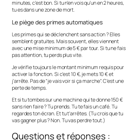
minutes, c’est bon. Si tu n’en vois qu’un en 2 heures,
tu es dans une zone de mort.
Le piège des primes automatiques
Les primes qui se déclenchent sans action ? Elles
semblent gratuites. Mais souvent, elles viennent
avec une mise minimum de 5 € par tour. Si tu ne fais
pas attention, tu perds plus vite.
Je vérifie toujours le montant minimum requis pour
activer la fonction. Si c’est 10 €, je mets 10 € et
j’arrête. Pas de “je vais voir si ça marche”. C’est une
perte de temps.
Et si tu tombes sur une machine qui te donne 150 €
sans rien faire ? Tu prends. Tu te fais un café. Tu
regardes ton écran. Et tu t’arrêtes. (Tu crois que tu
vas gagner plus ? Non. Tu vas perdre tout.)
Questions et réponses :