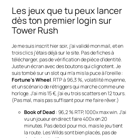
Les jeux que tu peux lancer
dès ton premier login sur
Tower Rush
Je me suis inscrit hier soir, j’ai validé mon mail, et en
trois clics j’étais déjà sur le site. Pas de fiches à
télécharger, pas de vérification de pièce d’identité.
Juste un écran avec des boutons qui clignotent. Je
suis tombé sur un slot qui m’a mis la puce à l’oreille :
Fortune’s Wheel
. RTP à 96,3 %, volatilité moyenne,
et un scénario de rétriggers qui marche comme une
horloge. J’ai mis 15 €, j’ai eu trois scatters en 12 tours.
(Pas mal, mais pas suffisant pour me faire rêver.)
Book of Dead
: 96,2 % RTP, 1000x max win. J’ai
vu un joueur en direct faire 400x en 20
minutes. Pas de bol pour moi, mais le jeu tient
la route. Les Wilds sont bien placés, pas de