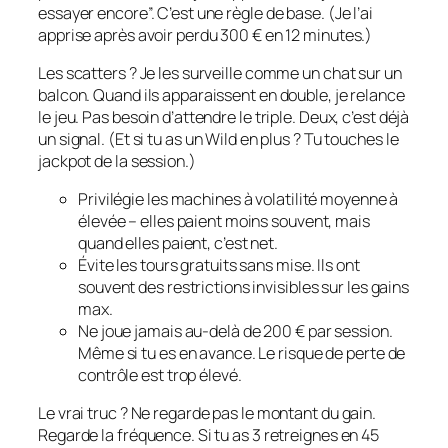
essayer encore”. C’est une règle de base. (Je l’ai
apprise après avoir perdu 300 € en 12 minutes.)
Les scatters ? Je les surveille comme un chat sur un
balcon. Quand ils apparaissent en double, je relance
le jeu. Pas besoin d’attendre le triple. Deux, c’est déjà
un signal. (Et si tu as un Wild en plus ? Tu touches le
jackpot de la session.)
Privilégie les machines à volatilité moyenne à
élevée – elles paient moins souvent, mais
quand elles paient, c’est net.
Évite les tours gratuits sans mise. Ils ont
souvent des restrictions invisibles sur les gains
max.
Ne joue jamais au-delà de 200 € par session.
Même si tu es en avance. Le risque de perte de
contrôle est trop élevé.
Le vrai truc ? Ne regarde pas le montant du gain.
Regarde la fréquence. Si tu as 3 retreignes en 45