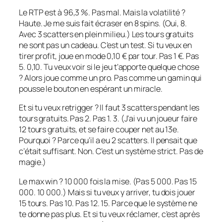
Le RTP est à 96,3 %. Pas mal. Mais la volatilité ?
Haute. Je me suis fait écraser en 8 spins. (Oui, 8.
Avec 3 scatters en plein milieu.) Les tours gratuits
ne sont pas un cadeau. C’est un test. Si tu veux en
tirer profit, joue en mode 0,10 € par tour. Pas 1 €. Pas
5. 0,10. Tu veux voir si le jeu t’apporte quelque chose
? Alors joue comme un pro. Pas comme un gamin qui
pousse le bouton en espérant un miracle.
Et si tu veux retrigger ? Il faut 3 scatters pendant les
tours gratuits. Pas 2. Pas 1. 3. (J’ai vu un joueur faire
12 tours gratuits, et se faire couper net au 13e.
Pourquoi ? Parce qu’il a eu 2 scatters. Il pensait que
c’était suffisant. Non. C’est un système strict. Pas de
magie.)
Le max win ? 10 000 fois la mise. (Pas 5 000. Pas 15
000. 10 000.) Mais si tu veux y arriver, tu dois jouer
15 tours. Pas 10. Pas 12. 15. Parce que le système ne
te donne pas plus. Et si tu veux réclamer, c’est après