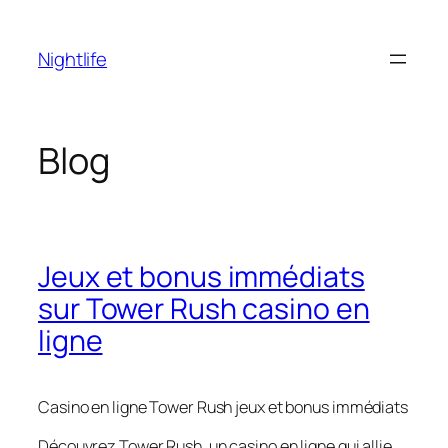
Skip
to
Nightlife
content
Blog
Jeux et bonus immédiats
sur Tower Rush casino en
ligne
Casino en ligne Tower Rush jeux et bonus immédiats
Découvrez Tower Rush, un casino en ligne qui allie