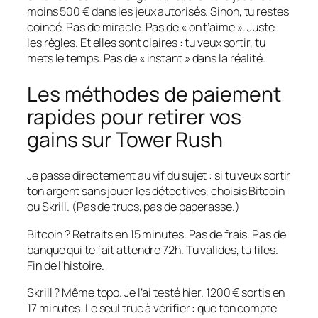
moins 500 € dans les jeux autorisés. Sinon, tu restes
coincé. Pas de miracle. Pas de « on t’aime ». Juste
les règles. Et elles sont claires : tu veux sortir, tu
mets le temps. Pas de « instant » dans la réalité.
Les méthodes de paiement
rapides pour retirer vos
gains sur Tower Rush
Je passe directement au vif du sujet : si tu veux sortir
ton argent sans jouer les détectives, choisis Bitcoin
ou Skrill. (Pas de trucs, pas de paperasse.)
Bitcoin ? Retraits en 15 minutes. Pas de frais. Pas de
banque qui te fait attendre 72h. Tu valides, tu files.
Fin de l’histoire.
Skrill ? Même topo. Je l’ai testé hier. 1200 € sortis en
17 minutes. Le seul truc à vérifier : que ton compte