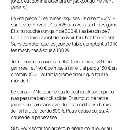
jure, c’est comme attendre un jackpot qui ne vient
jamais.)
Le vrai piège ? Les mises requises. Ils disent « x20 »
sur le site. En vrai, c’est x25 si tu veux sortir les gains.
Et si tu touches un gain de 300 €, t’as besoin de 7
500 € de mise avant de pouvoir toucher ton argent.
Sans compter que les jeux de table comptent à 10 %,
les machines à sous à 100 %.
Je me suis retrouvé avec 150 € en bonus, 120 € de
gain réel, et 140 € de mise à faire. J’ai perdu 130 € en
chemin. (Oui, j’ai fait la même erreur que tout le
monde.)
Le conseil ? Ne touche pas le cashback tant que tu
n’as pas une bankroll solide. Et surtout, ne retire
jamais un gain sans avoir lu les conditions de mise.
Je l’ai fait. J’ai perdu 300 €. Pas à cause du jeu. À
cause de la paperasse.
Si tu veux sortir ton argent, prépare-toi à jouer au