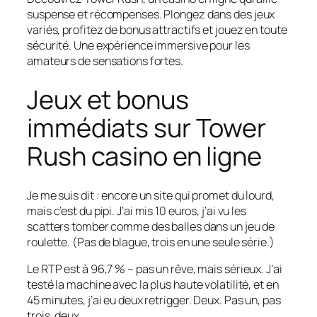
suspense et récompenses. Plongez dans des jeux
variés, profitez de bonus attractifs et jouez en toute
sécurité. Une expérience immersive pour les
amateurs de sensations fortes.
Jeux et bonus
immédiats sur Tower
Rush casino en ligne
Je me suis dit : encore un site qui promet du lourd,
mais c’est du pipi. J’ai mis 10 euros, j’ai vu les
scatters tomber comme des balles dans un jeu de
roulette. (Pas de blague, trois en une seule série.)
Le RTP est à 96,7 % – pas un rêve, mais sérieux. J’ai
testé la machine avec la plus haute volatilité, et en
45 minutes, j’ai eu deux retrigger. Deux. Pas un, pas
trois, deux.