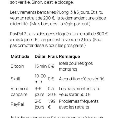
soit vérifié. Sinon, c’est le blocage.
Les virements bancaires ? Long. 3 à 5 jours. Et si tu
veux un retrait de 200 €, ils te demandent une pièce
d’identité. (Mais bon, c’est la règle partout.)
PayPal ? J’ai vu des gens bloqués. Un retrait de 300 €
a mis 4 jours. Et l’argent est revenu en 2 fois. (Faut
pas compter dessus pour les gros gains.)
Méthode
Délai
Frais
Remarque
Idéal pour les gros
Bitcoin
15 min
0 €
montants
10-20
Skrill
0 €
À condition d’être vérifié
min
Virement
3-5
0 à
Les frais montent si tu
bancaire
jours
20 €
veux sortir 500 €
2-5
1,99
Problèmes fréquents
PayPal
jours
€
avec les retraits
Je te dis ça parce que j’ai vu des gens se faire avoir.