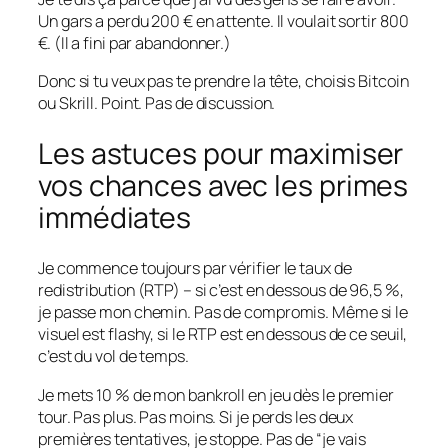
Un gars a perdu 200 € en attente. Il voulait sortir 800
€. (Il a fini par abandonner.)
Donc si tu veux pas te prendre la tête, choisis Bitcoin
ou Skrill. Point. Pas de discussion.
Les astuces pour maximiser
vos chances avec les primes
immédiates
Je commence toujours par vérifier le taux de
redistribution (RTP) – si c’est en dessous de 96,5 %,
je passe mon chemin. Pas de compromis. Même si le
visuel est flashy, si le RTP est en dessous de ce seuil,
c’est du vol de temps.
Je mets 10 % de mon bankroll en jeu dès le premier
tour. Pas plus. Pas moins. Si je perds les deux
premières tentatives, je stoppe. Pas de “je vais