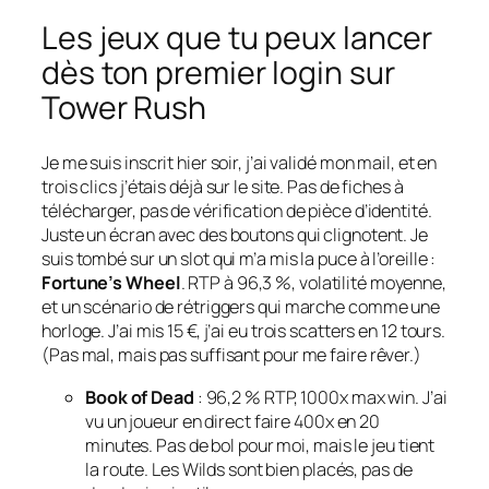
Les jeux que tu peux lancer
dès ton premier login sur
Tower Rush
Je me suis inscrit hier soir, j’ai validé mon mail, et en
trois clics j’étais déjà sur le site. Pas de fiches à
télécharger, pas de vérification de pièce d’identité.
Juste un écran avec des boutons qui clignotent. Je
suis tombé sur un slot qui m’a mis la puce à l’oreille :
Fortune’s Wheel
. RTP à 96,3 %, volatilité moyenne,
et un scénario de rétriggers qui marche comme une
horloge. J’ai mis 15 €, j’ai eu trois scatters en 12 tours.
(Pas mal, mais pas suffisant pour me faire rêver.)
Book of Dead
: 96,2 % RTP, 1000x max win. J’ai
vu un joueur en direct faire 400x en 20
minutes. Pas de bol pour moi, mais le jeu tient
la route. Les Wilds sont bien placés, pas de