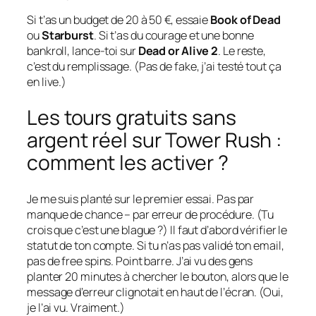
Si t’as un budget de 20 à 50 €, essaie
Book of Dead
ou
Starburst
. Si t’as du courage et une bonne
bankroll, lance-toi sur
Dead or Alive 2
. Le reste,
c’est du remplissage. (Pas de fake, j’ai testé tout ça
en live.)
Les tours gratuits sans
argent réel sur Tower Rush :
comment les activer ?
Je me suis planté sur le premier essai. Pas par
manque de chance – par erreur de procédure. (Tu
crois que c’est une blague ?) Il faut d’abord vérifier le
statut de ton compte. Si tu n’as pas validé ton email,
pas de free spins. Point barre. J’ai vu des gens
planter 20 minutes à chercher le bouton, alors que le
message d’erreur clignotait en haut de l’écran. (Oui,
je l’ai vu. Vraiment.)