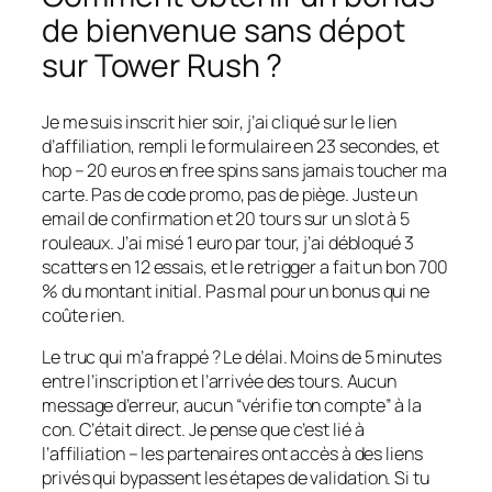
de bienvenue sans dépot
sur Tower Rush ?
Je me suis inscrit hier soir, j’ai cliqué sur le lien
d’affiliation, rempli le formulaire en 23 secondes, et
hop – 20 euros en free spins sans jamais toucher ma
carte. Pas de code promo, pas de piège. Juste un
email de confirmation et 20 tours sur un slot à 5
rouleaux. J’ai misé 1 euro par tour, j’ai débloqué 3
scatters en 12 essais, et le retrigger a fait un bon 700
% du montant initial. Pas mal pour un bonus qui ne
coûte rien.
Le truc qui m’a frappé ? Le délai. Moins de 5 minutes
entre l’inscription et l’arrivée des tours. Aucun
message d’erreur, aucun “vérifie ton compte” à la
con. C’était direct. Je pense que c’est lié à
l’affiliation – les partenaires ont accès à des liens
privés qui bypassent les étapes de validation. Si tu