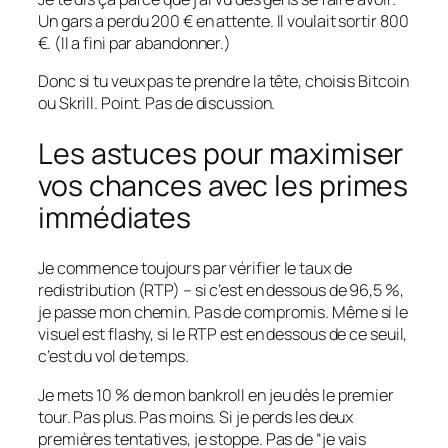
Un gars a perdu 200 € en attente. Il voulait sortir 800
€. (Il a fini par abandonner.)
Donc si tu veux pas te prendre la tête, choisis Bitcoin
ou Skrill. Point. Pas de discussion.
Les astuces pour maximiser
vos chances avec les primes
immédiates
Je commence toujours par vérifier le taux de
redistribution (RTP) – si c’est en dessous de 96,5 %,
je passe mon chemin. Pas de compromis. Même si le
visuel est flashy, si le RTP est en dessous de ce seuil,
c’est du vol de temps.
Je mets 10 % de mon bankroll en jeu dès le premier
tour. Pas plus. Pas moins. Si je perds les deux
premières tentatives, je stoppe. Pas de “je vais