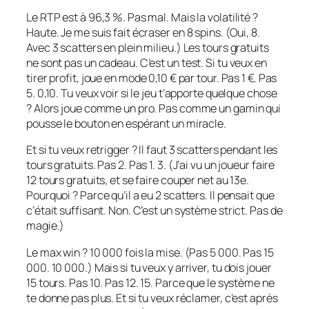
Le RTP est à 96,3 %. Pas mal. Mais la volatilité ?
Haute. Je me suis fait écraser en 8 spins. (Oui, 8.
Avec 3 scatters en plein milieu.) Les tours gratuits
ne sont pas un cadeau. C’est un test. Si tu veux en
tirer profit, joue en mode 0,10 € par tour. Pas 1 €. Pas
5. 0,10. Tu veux voir si le jeu t’apporte quelque chose
? Alors joue comme un pro. Pas comme un gamin qui
pousse le bouton en espérant un miracle.
Et si tu veux retrigger ? Il faut 3 scatters pendant les
tours gratuits. Pas 2. Pas 1. 3. (J’ai vu un joueur faire
12 tours gratuits, et se faire couper net au 13e.
Pourquoi ? Parce qu’il a eu 2 scatters. Il pensait que
c’était suffisant. Non. C’est un système strict. Pas de
magie.)
Le max win ? 10 000 fois la mise. (Pas 5 000. Pas 15
000. 10 000.) Mais si tu veux y arriver, tu dois jouer
15 tours. Pas 10. Pas 12. 15. Parce que le système ne
te donne pas plus. Et si tu veux réclamer, c’est après