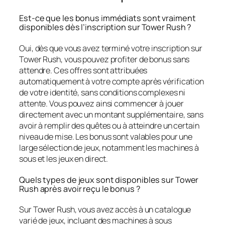
Est-ce que les bonus immédiats sont vraiment
disponibles dès l’inscription sur Tower Rush ?
Oui, dès que vous avez terminé votre inscription sur
Tower Rush, vous pouvez profiter de bonus sans
attendre. Ces offres sont attribuées
automatiquement à votre compte après vérification
de votre identité, sans conditions complexes ni
attente. Vous pouvez ainsi commencer à jouer
directement avec un montant supplémentaire, sans
avoir à remplir des quêtes ou à atteindre un certain
niveau de mise. Les bonus sont valables pour une
large sélection de jeux, notamment les machines à
sous et les jeux en direct.
Quels types de jeux sont disponibles sur Tower
Rush après avoir reçu le bonus ?
Sur Tower Rush, vous avez accès à un catalogue
varié de jeux, incluant des machines à sous