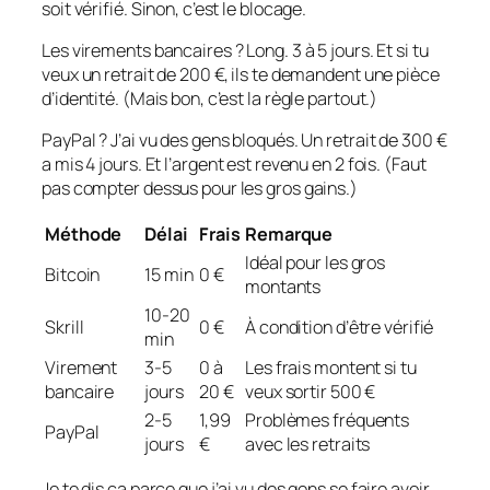
soit vérifié. Sinon, c’est le blocage.
Les virements bancaires ? Long. 3 à 5 jours. Et si tu
veux un retrait de 200 €, ils te demandent une pièce
d’identité. (Mais bon, c’est la règle partout.)
PayPal ? J’ai vu des gens bloqués. Un retrait de 300 €
a mis 4 jours. Et l’argent est revenu en 2 fois. (Faut
pas compter dessus pour les gros gains.)
Méthode
Délai
Frais
Remarque
Idéal pour les gros
Bitcoin
15 min
0 €
montants
10-20
Skrill
0 €
À condition d’être vérifié
min
Virement
3-5
0 à
Les frais montent si tu
bancaire
jours
20 €
veux sortir 500 €
2-5
1,99
Problèmes fréquents
PayPal
jours
€
avec les retraits
Je te dis ça parce que j’ai vu des gens se faire avoir.