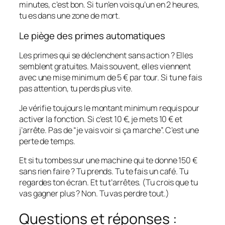
minutes, c’est bon. Si tu n’en vois qu’un en 2 heures,
tu es dans une zone de mort.
Le piège des primes automatiques
Les primes qui se déclenchent sans action ? Elles
semblent gratuites. Mais souvent, elles viennent
avec une mise minimum de 5 € par tour. Si tu ne fais
pas attention, tu perds plus vite.
Je vérifie toujours le montant minimum requis pour
activer la fonction. Si c’est 10 €, je mets 10 € et
j’arrête. Pas de “je vais voir si ça marche”. C’est une
perte de temps.
Et si tu tombes sur une machine qui te donne 150 €
sans rien faire ? Tu prends. Tu te fais un café. Tu
regardes ton écran. Et tu t’arrêtes. (Tu crois que tu
vas gagner plus ? Non. Tu vas perdre tout.)
Questions et réponses :