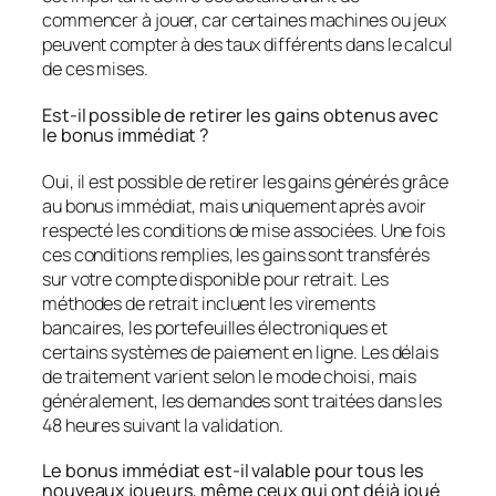
commencer à jouer, car certaines machines ou jeux
peuvent compter à des taux différents dans le calcul
de ces mises.
Est-il possible de retirer les gains obtenus avec
le bonus immédiat ?
Oui, il est possible de retirer les gains générés grâce
au bonus immédiat, mais uniquement après avoir
respecté les conditions de mise associées. Une fois
ces conditions remplies, les gains sont transférés
sur votre compte disponible pour retrait. Les
méthodes de retrait incluent les virements
bancaires, les portefeuilles électroniques et
certains systèmes de paiement en ligne. Les délais
de traitement varient selon le mode choisi, mais
généralement, les demandes sont traitées dans les
48 heures suivant la validation.
Le bonus immédiat est-il valable pour tous les
nouveaux joueurs, même ceux qui ont déjà joué