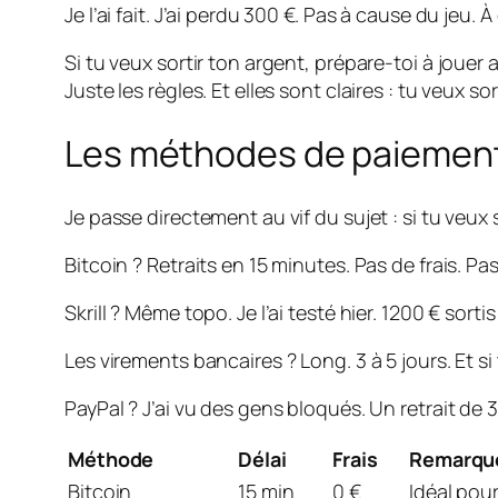
Je l’ai fait. J’ai perdu 300 €. Pas à cause du jeu.
Si tu veux sortir ton argent, prépare-toi à jouer 
Juste les règles. Et elles sont claires : tu veux so
Les méthodes de paiement 
Je passe directement au vif du sujet : si tu veux 
Bitcoin ? Retraits en 15 minutes. Pas de frais. Pas 
Skrill ? Même topo. Je l’ai testé hier. 1200 € sorti
Les virements bancaires ? Long. 3 à 5 jours. Et si
PayPal ? J’ai vu des gens bloqués. Un retrait de 
Méthode
Délai
Frais
Remarqu
Bitcoin
15 min
0 €
Idéal pou