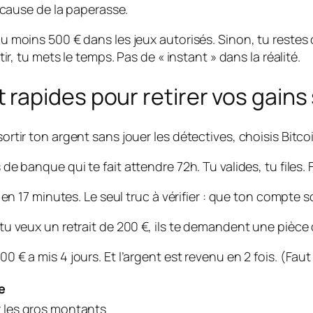
 À cause de la paperasse.
au moins 500 € dans les jeux autorisés. Sinon, tu restes 
rtir, tu mets le temps. Pas de « instant » dans la réalité.
rapides pour retirer vos gains
sortir ton argent sans jouer les détectives, choisis Bitco
de banque qui te fait attendre 72h. Tu valides, tu files. Fi
s en 17 minutes. Le seul truc à vérifier : que ton compte so
 tu veux un retrait de 200 €, ils te demandent une pièce d
300 € a mis 4 jours. Et l’argent est revenu en 2 fois. (Fa
e
r les gros montants