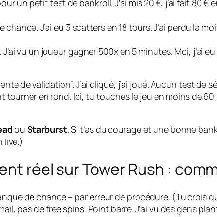
pour un petit test de bankroll. J’ai mis 20 €, j’ai fait 80 
e chance. J’ai eu 3 scatters en 18 tours. J’ai perdu la mo
 J’ai vu un joueur gagner 500x en 5 minutes. Moi, j’ai eu
ente de validation”. J’ai cliqué, j’ai joué. Aucun test de 
font tourner en rond. Ici, tu touches le jeu en moins de
ead
ou
Starburst
. Si t’as du courage et une bonne bank
 live.)
gent réel sur Tower Rush : comm
anque de chance – par erreur de procédure. (Tu crois que 
mail, pas de free spins. Point barre. J’ai vu des gens pl