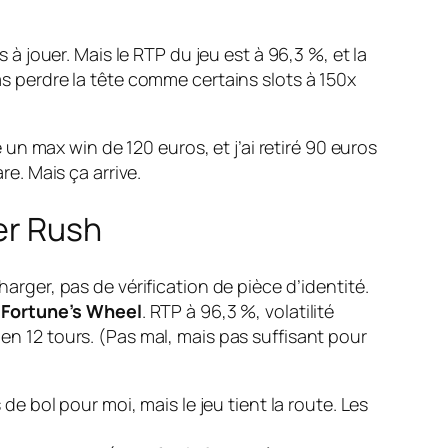
s à jouer. Mais le RTP du jeu est à 96,3 %, et la
pas perdre la tête comme certains slots à 150x
é un max win de 120 euros, et j’ai retiré 90 euros
re. Mais ça arrive.
er Rush
lécharger, pas de vérification de pièce d’identité.
:
Fortune’s Wheel
. RTP à 96,3 %, volatilité
 en 12 tours. (Pas mal, mais pas suffisant pour
de bol pour moi, mais le jeu tient la route. Les