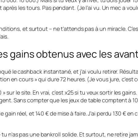
t après les tours. Pas pendant. (Je l’ai vu. Un mec a vou
nditions, et surtout – ne t’attends pas à un miracle. C’est
ais.
des gains obtenus avec les ava
 débloqué le cashback instantané, et j’ai voulu retirer. Ré
ation en cours » qui dure 72 heures. (Je vous jure, c’es
 » sur le site. En vrai, c’est x25 si tu veux sortir les gai
gent. Sans compter que les jeux de table comptent à 10
gain réel, et 140 € de mise à faire. J’ai perdu 130 € en ch
u n’as pas une bankroll solide. Et surtout, ne retire jam