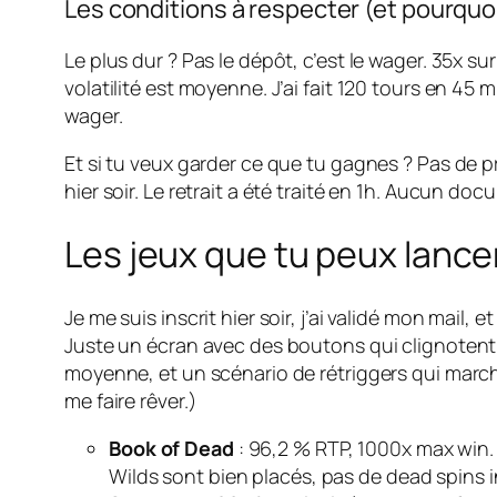
Les conditions à respecter (et pourquo
Le plus dur ? Pas le dépôt, c’est le wager. 35x sur
volatilité est moyenne. J’ai fait 120 tours en 45
wager.
Et si tu veux garder ce que tu gagnes ? Pas de prob
hier soir. Le retrait a été traité en 1h. Aucun do
Les jeux que tu peux lance
Je me suis inscrit hier soir, j’ai validé mon mail, e
Juste un écran avec des boutons qui clignotent. J
moyenne, et un scénario de rétriggers qui marche 
me faire rêver.)
Book of Dead
: 96,2 % RTP, 1000x max win. J
Wilds sont bien placés, pas de dead spins i