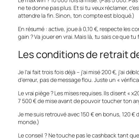
ne te donne pas plus. Et si tu veux réclamer, c’es
attendre la fin. Sinon, ton compte est bloqué.)
En résumé : active, joue à 0,10 €, respecte les co
gain ? Va jouer en vrai. Mais là, tu sais ce que tu f
Les conditions de retrait 
Je l’ai fait trois fois déjà – j’ai misé 200 €, j’ai
d’erreur, pas de message flou. Juste un « vérific
Le vrai piège ? Les mises requises. Ils disent « x20
7 500 € de mise avant de pouvoir toucher ton ar
Je me suis retrouvé avec 150 € en bonus, 120 € de 
monde.)
Le conseil ? Ne touche pas le cashback tant que t