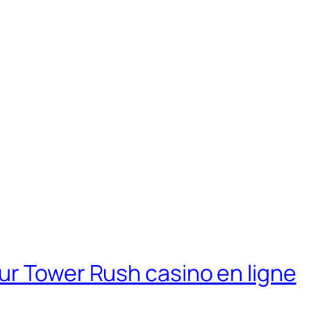
ur Tower Rush casino en ligne