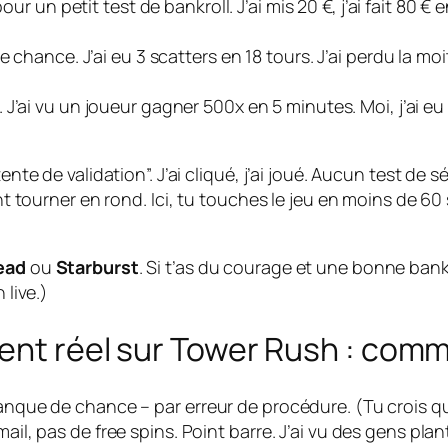
pour un petit test de bankroll. J’ai mis 20 €, j’ai fait 80 
e chance. J’ai eu 3 scatters en 18 tours. J’ai perdu la mo
 J’ai vu un joueur gagner 500x en 5 minutes. Moi, j’ai eu
ente de validation”. J’ai cliqué, j’ai joué. Aucun test de 
font tourner en rond. Ici, tu touches le jeu en moins de
ead
ou
Starburst
. Si t’as du courage et une bonne bank
 live.)
gent réel sur Tower Rush : comm
anque de chance – par erreur de procédure. (Tu crois que 
mail, pas de free spins. Point barre. J’ai vu des gens pl