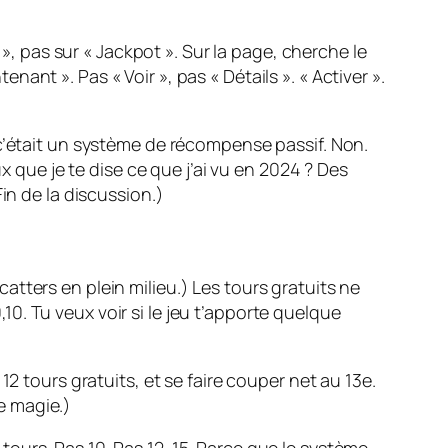
 », pas sur « Jackpot ». Sur la page, cherche le
enant ». Pas « Voir », pas « Détails ». « Activer ».
 c’était un système de récompense passif. Non.
veux que je te dise ce que j’ai vu en 2024 ? Des
in de la discussion.)
scatters en plein milieu.) Les tours gratuits ne
,10. Tu veux voir si le jeu t’apporte quelque
e 12 tours gratuits, et se faire couper net au 13e.
de magie.)
5 tours. Pas 10. Pas 12. 15. Parce que le système