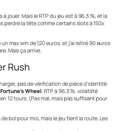
s à jouer. Mais le RTP du jeu est à 96,3 %, et la
pas perdre la tête comme certains slots à 150x
é un max win de 120 euros, et j’ai retiré 90 euros
re. Mais ça arrive.
er Rush
lécharger, pas de vérification de pièce d’identité.
:
Fortune’s Wheel
. RTP à 96,3 %, volatilité
 en 12 tours. (Pas mal, mais pas suffisant pour
de bol pour moi, mais le jeu tient la route. Les