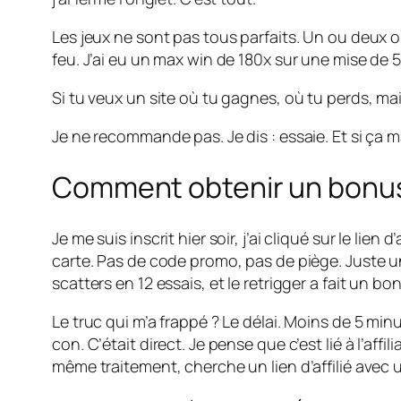
Les jeux ne sont pas tous parfaits. Un ou deux on
feu. J’ai eu un max win de 180x sur une mise de 5 €. 
Si tu veux un site où tu gagnes, où tu perds, mais
Je ne recommande pas. Je dis : essaie. Et si ça 
Comment obtenir un bonus
Je me suis inscrit hier soir, j’ai cliqué sur le li
carte. Pas de code promo, pas de piège. Juste un 
scatters en 12 essais, et le retrigger a fait un 
Le truc qui m’a frappé ? Le délai. Moins de 5 minu
con. C’était direct. Je pense que c’est lié à l’aff
même traitement, cherche un lien d’affilié avec 