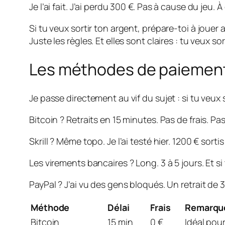
Je l’ai fait. J’ai perdu 300 €. Pas à cause du jeu.
Si tu veux sortir ton argent, prépare-toi à jouer 
Juste les règles. Et elles sont claires : tu veux so
Les méthodes de paiement 
Je passe directement au vif du sujet : si tu veux 
Bitcoin ? Retraits en 15 minutes. Pas de frais. Pas 
Skrill ? Même topo. Je l’ai testé hier. 1200 € sorti
Les virements bancaires ? Long. 3 à 5 jours. Et si
PayPal ? J’ai vu des gens bloqués. Un retrait de 
Méthode
Délai
Frais
Remarqu
Bitcoin
15 min
0 €
Idéal pou