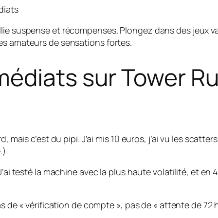
diats
lie suspense et récompenses. Plongez dans des jeux vari
es amateurs de sensations fortes.
médiats sur Tower Ru
d, mais c’est du pipi. J’ai mis 10 euros, j’ai vu les sca
.)
’ai testé la machine avec la plus haute volatilité, et en 
as de « vérification de compte », pas de « attente de 72 h